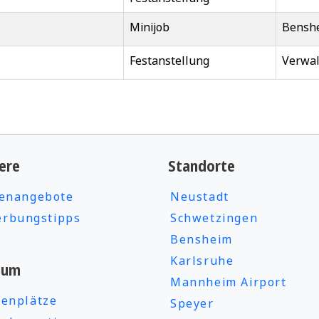
Minijob
Bensh
Festanstellung
Verwal
ere
Standorte
lenangebote
Neustadt
rbungstipps
Schwetzingen
Bensheim
Karlsruhe
ium
Mannheim Airport
ienplätze
Speyer