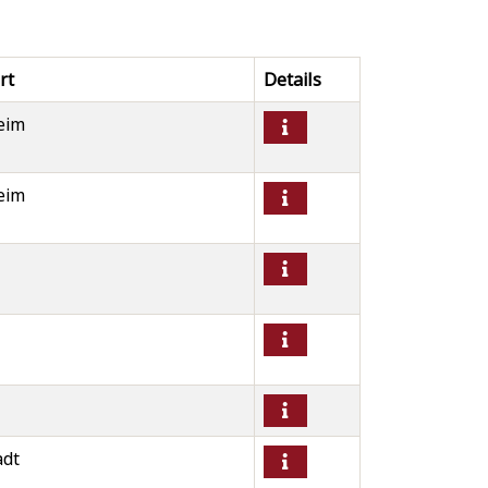
rt
Details
eim
eim
adt