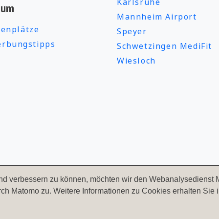
Karlsruhe
ium
Mannheim Airport
ienplätze
Speyer
rbungstipps
Schwetzingen MediFit
Wiesloch
fend verbessern zu können, möchten wir den Webanalysedienst 
2323
Bewertungen auf ProvenExpert.com
 Matomo zu. Weitere Informationen zu Cookies erhalten Sie i
PFITZENMEIER – Fitness since
© 2026
Pfitzenmeier Unternehmensgruppe