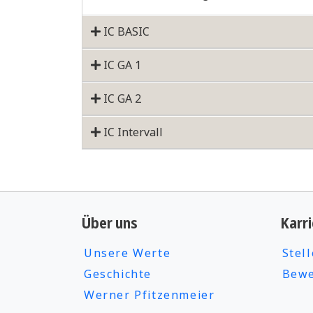
IC BASIC
IC GA 1
IC GA 2
IC Intervall
Über uns
Karri
Unsere Werte
Stel
Geschichte
Bewe
Werner Pfitzenmeier