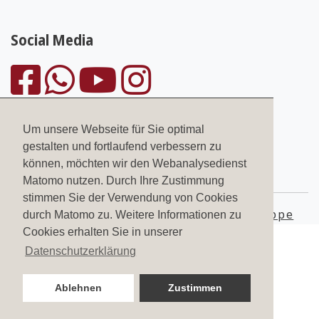
Social Media
Um unsere Webseite für Sie optimal
gestalten und fortlaufend verbessern zu
können, möchten wir den Webanalysedienst
2323
Bewertungen auf ProvenExpert.com
Matomo nutzen. Durch Ihre Zustimmung
PFITZENMEIER – Fitness since
stimmen Sie der Verwendung von Cookies
© 2026
Pfitzenmeier Unternehmensgruppe
durch Matomo zu. Weitere Informationen zu
Cookies erhalten Sie in unserer
1978
Datenschutzerklärung
Ablehnen
Zustimmen