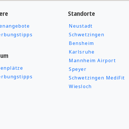
ere
Standorte
lenangebote
Neustadt
rbungstipps
Schwetzingen
Bensheim
Karlsruhe
ium
Mannheim Airport
ienplätze
Speyer
rbungstipps
Schwetzingen MediFit
Wiesloch