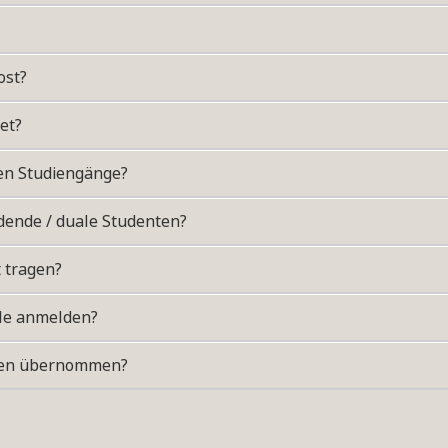
ost?
et?
en Studiengänge?
ldende / duale Studenten?
 tragen?
ule anmelden?
ten übernommen?