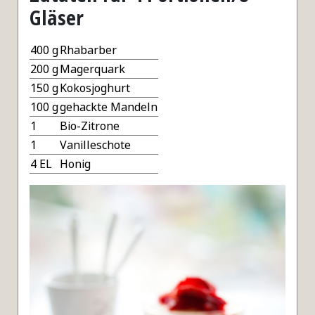
Gläser
400 g
Rhabarber
200 g
Magerquark
150 g
Kokosjoghurt
100 g
gehackte Mandeln
1
Bio-Zitrone
1
Vanilleschote
4 EL
Honig