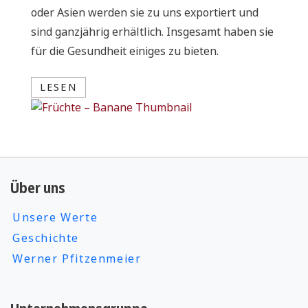
oder Asien werden sie zu uns exportiert und
sind ganzjährig erhältlich. Insgesamt haben sie
für die Gesundheit einiges zu bieten.
LESEN
03.08.2026
06.07.2022
Food Facts
Food Facts
Gewürz – Brunnenkresse
114 Besucher
Über uns
Beintraining für zuhause
Der Brunnenkresse stammt ursprünglich aus
Unsere Werte
Heute beschäftigen wir uns mit dem Workout-
Europa und wurde dort bereits im Mittelalter
Thema
„Beintraining für zuhause“
.
Geschichte
als appetitanregende Pflanze in der
Werner Pfitzenmeier
Naturheilkunde sowie zum Essen bei Hofe
serviert. Der
scharf-würzige Geschmack
der
dunkelgrünen Wasserpflanze kommt von den
LESEN