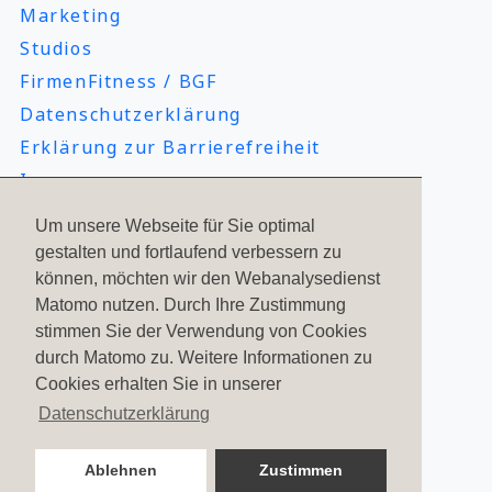
Verletzungsrisiko und deine Muskeln werden
Marketing
sind.
elastischer. Hier reichen ca. 5-10 Minuten
Studios
Seilspringen zum Aufwärmen.
LESEN
FirmenFitness / BGF
Datenschutzerklärung
LESEN
Erklärung zur Barrierefreiheit
Impressum
Um unsere Webseite für Sie optimal
gestalten und fortlaufend verbessern zu
Social Media
können, möchten wir den Webanalysedienst
Matomo nutzen. Durch Ihre Zustimmung
stimmen Sie der Verwendung von Cookies
durch Matomo zu. Weitere Informationen zu
Cookies erhalten Sie in unserer
Datenschutzerklärung
2323
Bewertungen auf ProvenExpert.com
Ablehnen
Zustimmen