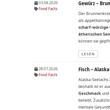
Gewürz – Bru
03.08.2026
Food Facts
Der Brunnenkress
als appetitanreg
scharf-würzig
ätherischen Se
können sie gepf
LESEN
Fisch – Alask
28.07.2026
Food Facts
Alaska-Seelachs 
deshalb ist er au
Geschmack
und 
beliebt. Zusätzli
mentale Gesundhe