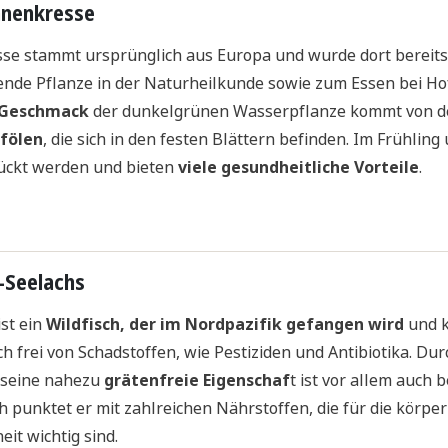
nnenkresse
e stammt ursprünglich aus Europa und wurde dort bereits 
ende Pflanze in der Naturheilkunde sowie zum Essen bei Hof
e Geschmack
der dunkelgrünen Wasserpflanze kommt von d
nfölen
, die sich in den festen Blättern befinden. Im Frühlin
lückt werden und bieten
viele gesundheitliche Vorteile
.
a-Seelachs
ist ein
Wildfisch, der im Nordpazifik gefangen wird
und k
ch frei von Schadstoffen, wie Pestiziden und Antibiotika. Du
seine nahezu
grätenfreie Eigenschaf
t ist vor allem auch 
ch punktet er mit zahlreichen Nährstoffen, die für die körpe
it wichtig sind.