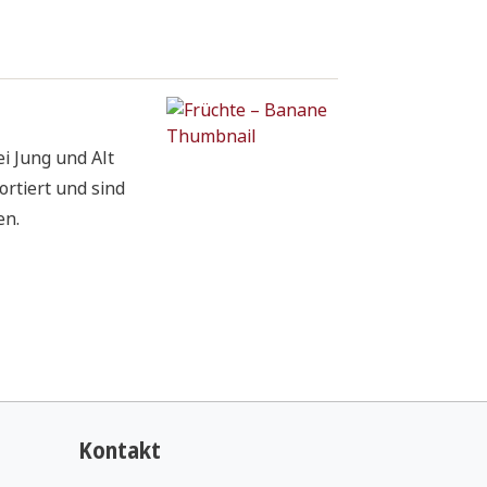
i Jung und Alt
ortiert und sind
en.
im Mittelalter
ause“
.
e serviert. Der
en enthaltenen,
Kontakt
g und im Herbst