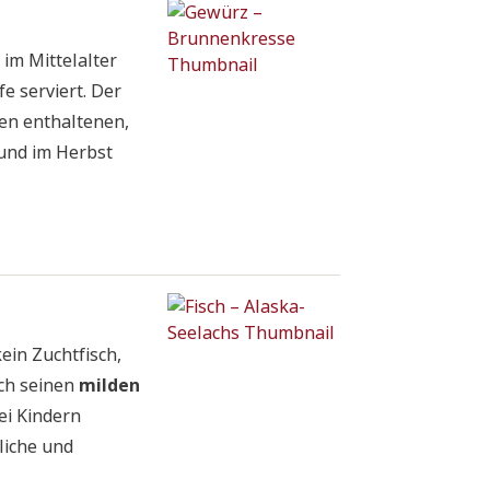
im Mittelalter
e serviert. Der
en enthaltenen,
g und im Herbst
ein Zuchtfisch,
rch seinen
milden
bei Kindern
rliche und