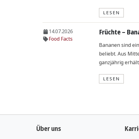
LESEN
Früchte – Ban
14.07.2026
Food Facts
Bananen sind ein
beliebt. Aus Mitt
ganzjährig erhält
LESEN
Gewürz – Bru
Beintraining 
03.08.2026
06.07.2022
Food Facts
Food Facts
Der Brunnenkress
Heute beschäfti
113 Besucher
als appetitanreg
scharf-würzig
Über uns
Karri
ätherischen Se
LESEN