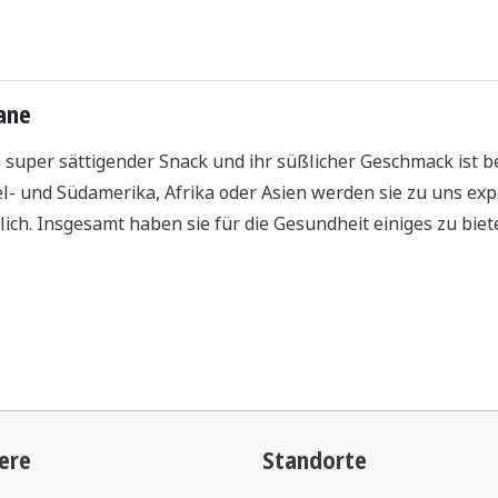
ane
 super sättigender Snack und ihr süßlicher Geschmack ist be
el- und Südamerika, Afrika oder Asien werden sie zu uns exp
lich. Insgesamt haben sie für die Gesundheit einiges zu biet
nnenkresse
für zuhause
e stammt ursprünglich aus Europa und wurde dort bereits 
gen wir uns mit dem Workout-Thema
„Beintraining für zuh
ende Pflanze in der Naturheilkunde sowie zum Essen bei Hof
e Geschmack
der dunkelgrünen Wasserpflanze kommt von d
ere
Standorte
nfölen
, die sich in den festen Blättern befinden. Im Frühlin