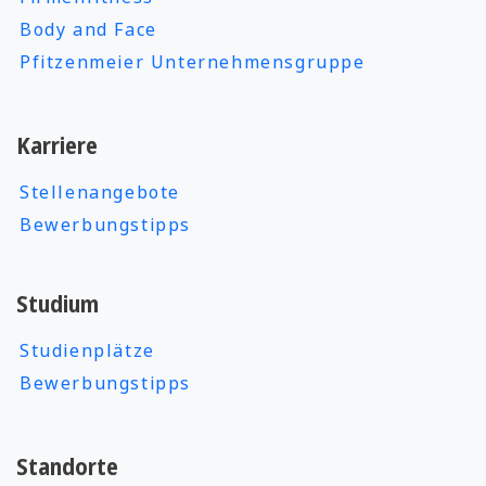
bieten
viele gesundheitliche Vorteile
.
Body and Face
Pfitzenmeier Unternehmensgruppe
LESEN
Karriere
Stellenangebote
Bewerbungstipps
Studium
Studienplätze
28.04.2020
Bewerbungstipps
Gesundheit
98 Besucher
Mit 5 effektiven Übungen zum Spagat
Standorte