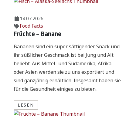
14.07.2026
Food Facts
Früchte – Banane
Bananen sind ein super sättigender Snack und
ihr süßlicher Geschmack ist bei Jung und Alt
beliebt. Aus Mittel- und Südamerika, Afrika
oder Asien werden sie zu uns exportiert und
sind ganzjährig erhältlich. Insgesamt haben sie
für die Gesundheit einiges zu bieten.
LESEN
03.08.2026
06.07.2022
Food Facts
Food Facts